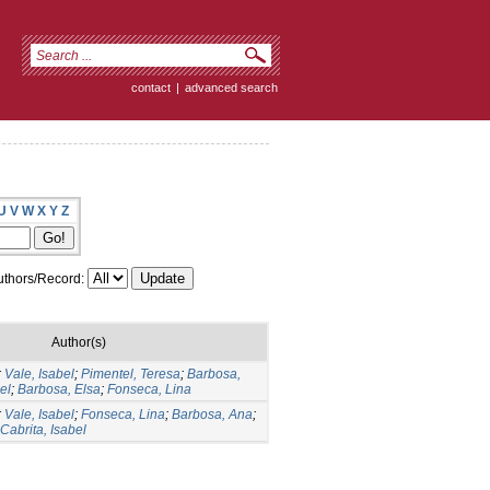
contact
|
advanced search
U
V
W
X
Y
Z
thors/Record:
Author(s)
;
Vale, Isabel
;
Pimentel, Teresa
;
Barbosa,
el
;
Barbosa, Elsa
;
Fonseca, Lina
;
Vale, Isabel
;
Fonseca, Lina
;
Barbosa, Ana
;
Cabrita, Isabel