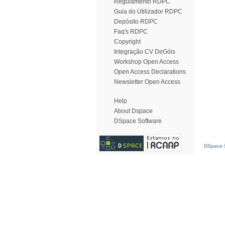
Regulamento RDPC
Guia do Utilizador RDPC
Depósito RDPC
Faq's RDPC
Copyright
Integração CV DeGóis
Workshop Open Access
Open Access Declarations
Newsletter Open Access
Help
About Dspace
DSpace Software
DSpace S