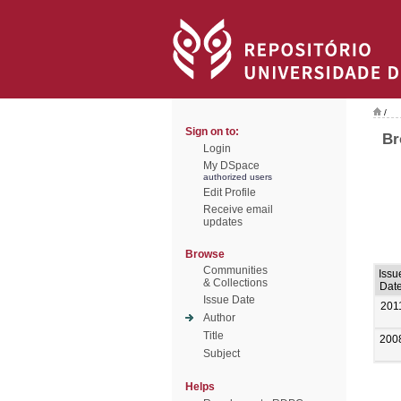
/
Sign on to:
Br
Login
My DSpace
authorized users
Edit Profile
Receive email
updates
Browse
Communities
Issu
& Collections
Dat
Issue Date
201
Author
Title
200
Subject
Helps