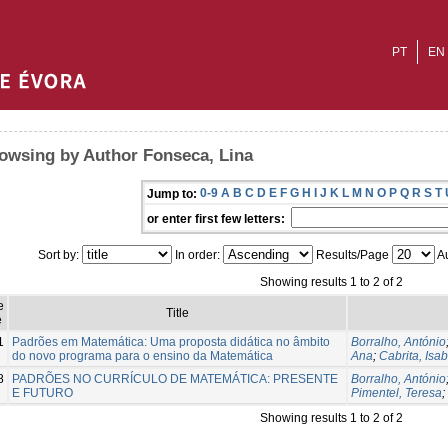
PT
EN
owsing by Author Fonseca, Lina
0-9
A
B
C
D
E
F
G
H
I
J
K
L
M
N
O
P
Q
R
S
T
Jump to:
or enter first few letters:
Sort by:
In order:
Results/Page
Au
Showing results 1 to 2 of 2
e
Title
e
1
Padrões em Matemática: Uma proposta didática no âmbito
Borralho, António
do novo programa para o ensino da Matemática
Ana
;
Cabrita, Isab
8
PADRÕES NO CURRÍCULO DE MATEMÁTICA: PRESENTE
Borralho, António
E FUTURO
Pimentel, Teresa
;
Showing results 1 to 2 of 2