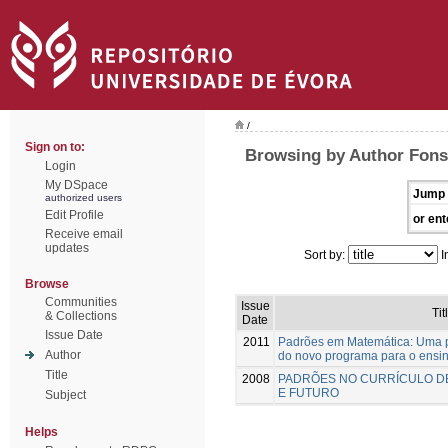
/
Sign on to:
Browsing by Author Fons
Login
My DSpace
Jump 
authorized users
Edit Profile
or ent
Receive email
updates
Sort by:
I
Browse
Communities
Issue
Tit
& Collections
Date
Issue Date
2011
Padrões em Matemática: Uma p
Author
do novo programa para o ensi
Title
2008
PADRÕES NO CURRÍCULO D
E FUTURO
Subject
Helps