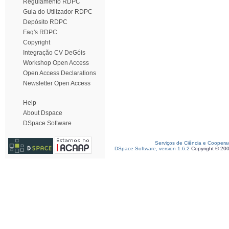
Regulamento RDPC
Guia do Utilizador RDPC
Depósito RDPC
Faq's RDPC
Copyright
Integração CV DeGóis
Workshop Open Access
Open Access Declarations
Newsletter Open Access
Help
About Dspace
DSpace Software
Serviços de Ciência e Coopera
DSpace Software, version 1.6.2
Copyright © 20