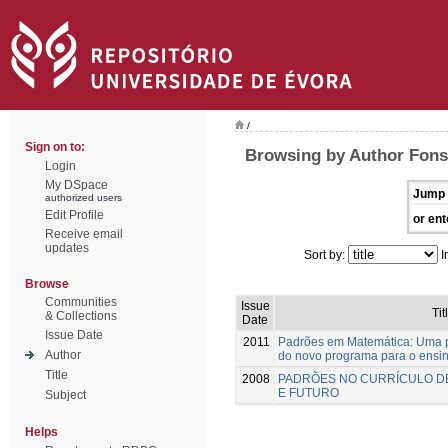
/
Sign on to:
Browsing by Author Fons
Login
My DSpace
Jump 
authorized users
Edit Profile
or ent
Receive email
updates
Sort by:
I
Browse
Communities
Issue
Tit
& Collections
Date
Issue Date
2011
Padrões em Matemática: Uma p
Author
do novo programa para o ensi
Title
2008
PADRÕES NO CURRÍCULO D
E FUTURO
Subject
Helps