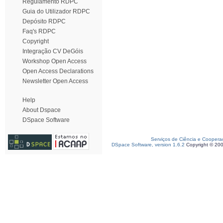
Regulamento RDPC
Guia do Utilizador RDPC
Depósito RDPC
Faq's RDPC
Copyright
Integração CV DeGóis
Workshop Open Access
Open Access Declarations
Newsletter Open Access
Help
About Dspace
DSpace Software
Serviços de Ciência e Coopera
DSpace Software, version 1.6.2
Copyright © 20