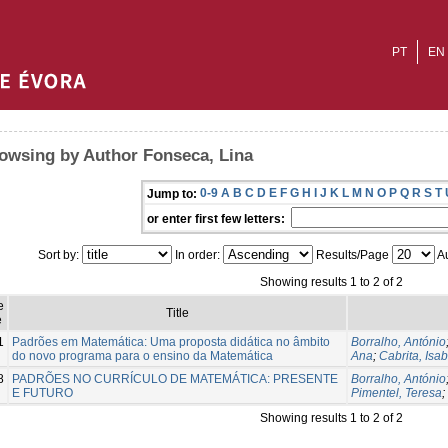
PT
EN
owsing by Author Fonseca, Lina
0-9
A
B
C
D
E
F
G
H
I
J
K
L
M
N
O
P
Q
R
S
T
Jump to:
or enter first few letters:
Sort by:
In order:
Results/Page
Au
Showing results 1 to 2 of 2
e
Title
e
1
Padrões em Matemática: Uma proposta didática no âmbito
Borralho, António
do novo programa para o ensino da Matemática
Ana
;
Cabrita, Isab
8
PADRÕES NO CURRÍCULO DE MATEMÁTICA: PRESENTE
Borralho, António
E FUTURO
Pimentel, Teresa
;
Showing results 1 to 2 of 2