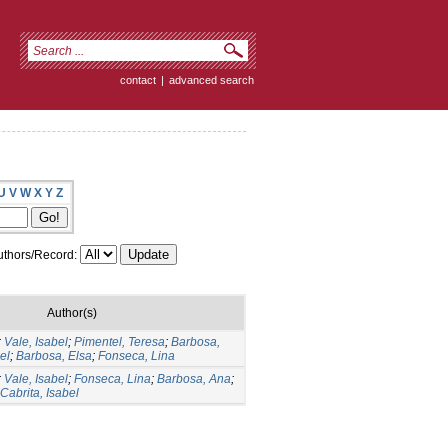
contact
|
advanced search
U
V
W
X
Y
Z
thors/Record:
Author(s)
;
Vale, Isabel
;
Pimentel, Teresa
;
Barbosa,
el
;
Barbosa, Elsa
;
Fonseca, Lina
;
Vale, Isabel
;
Fonseca, Lina
;
Barbosa, Ana
;
Cabrita, Isabel