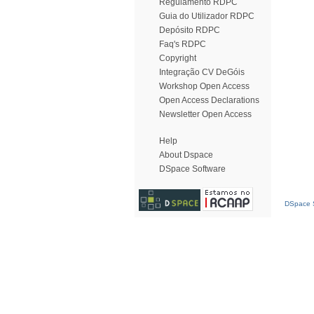
Regulamento RDPC
Guia do Utilizador RDPC
Depósito RDPC
Faq's RDPC
Copyright
Integração CV DeGóis
Workshop Open Access
Open Access Declarations
Newsletter Open Access
Help
About Dspace
DSpace Software
DSpace S