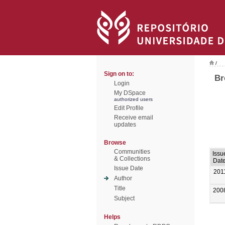
/
Sign on to:
Br
Login
My DSpace
authorized users
Edit Profile
Receive email
updates
Browse
Communities
Issu
& Collections
Dat
Issue Date
201
Author
Title
200
Subject
Helps