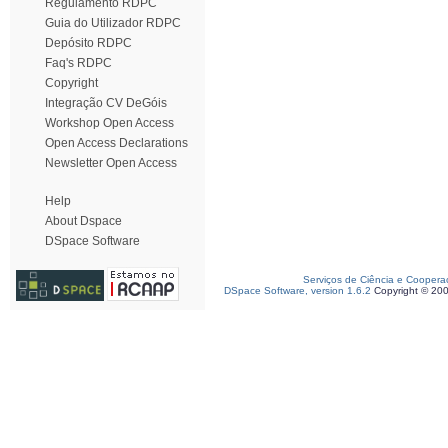
Regulamento RDPC
Guia do Utilizador RDPC
Depósito RDPC
Faq's RDPC
Copyright
Integração CV DeGóis
Workshop Open Access
Open Access Declarations
Newsletter Open Access
Help
About Dspace
DSpace Software
Serviços de Ciência e Coopera
DSpace Software, version 1.6.2
Copyright © 20