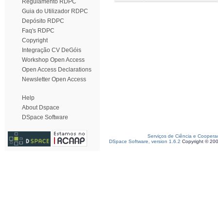
Regulamento RDPC
Guia do Utilizador RDPC
Depósito RDPC
Faq's RDPC
Copyright
Integração CV DeGóis
Workshop Open Access
Open Access Declarations
Newsletter Open Access
Help
About Dspace
DSpace Software
Serviços de Ciência e Coopera
DSpace Software, version 1.6.2
Copyright © 20