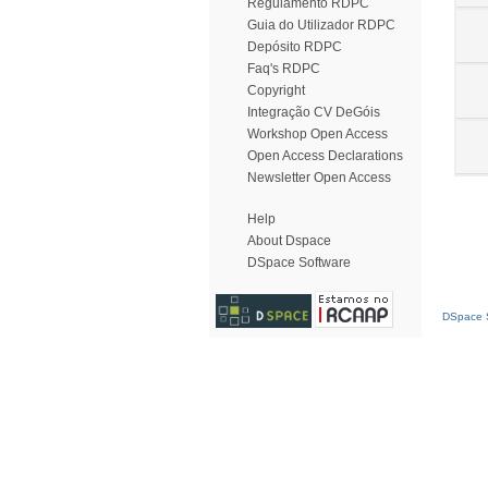
Regulamento RDPC
Guia do Utilizador RDPC
Depósito RDPC
Faq's RDPC
Copyright
Integração CV DeGóis
Workshop Open Access
Open Access Declarations
Newsletter Open Access
Help
About Dspace
DSpace Software
DSpace S