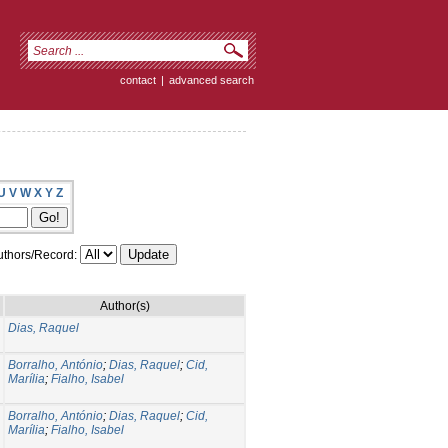
contact
|
advanced search
U
V
W
X
Y
Z
thors/Record:
Author(s)
Dias, Raquel
Borralho, António
;
Dias, Raquel
;
Cid,
Marília
;
Fialho, Isabel
Borralho, António
;
Dias, Raquel
;
Cid,
Marília
;
Fialho, Isabel