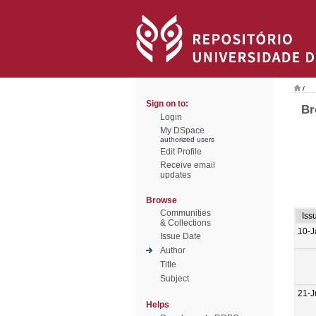
/
Sign on to:
Br
Login
My DSpace
authorized users
Edit Profile
Receive email
updates
Browse
Communities
Iss
& Collections
10-J
Issue Date
Author
Title
Subject
21-J
Helps