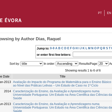
PT
EN
owsing by Author Dias, Raquel
0-9
A
B
C
D
E
F
G
H
I
J
K
L
M
N
O
P
Q
R
S
T
Jump to:
or enter first few letters:
Sort by:
In order:
Results/Page
Au
Showing results 1 to 6 of 6
ue Date
Title
an-2013
Avaliação do Impacto do Programa de Matemática para o Ensino Básico
ao Nível das Práticas Letivas – Um Estudo de Caso no 1º Ciclo
2014
Caracterização do Ensino, da Avaliação e Aprendizagens numa
Universidade Portuguesa: Um Estudo na Área Científica das Ciências da
Saúde
un-2013
Caracterização do Ensino, da Avaliação e Aprendizagens numa
Universidade Portuguesa: Um Estudo na Área Científica das Ciências da
Saúde