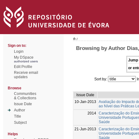
/
Sign on to:
Browsing by Author Dias
Login
My DSpace
Jump 
authorized users
Edit Profile
or ent
Receive email
updates
Sort by:
I
Browse
Communities
Issue Date
& Collections
10-Jan-2013
Avaliação do Impacto d
Issue Date
ao Nível das Práticas L
Author
2014
Caracterização do Ensi
Title
Universidade Portugues
Saúde
Subject
21-Jun-2013
Caracterização do Ensi
Universidade Portugues
Helps
Saúde