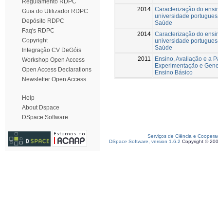
Regulamento RDPC
2014
Caracterização do ensi
Guia do Utilizador RDPC
universidade portuguesa
Depósito RDPC
Saúde
Faq's RDPC
2014
Caracterização do ensi
Copyright
universidade portuguesa
Saúde
Integração CV DeGóis
2011
Ensino, Avaliação e a 
Workshop Open Access
Experimentação e Gene
Open Access Declarations
Ensino Básico
Newsletter Open Access
Help
About Dspace
DSpace Software
Serviços de Ciência e Coopera
DSpace Software, version 1.6.2
Copyright © 20