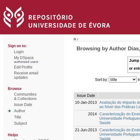
/
Sign on to:
Browsing by Author Dias
Login
My DSpace
Jump 
authorized users
Edit Profile
or ent
Receive email
updates
Sort by:
I
Browse
Communities
Issue Date
& Collections
10-Jan-2013
Avaliação do Impacto d
Issue Date
ao Nível das Práticas L
Author
2014
Caracterização do Ensi
Title
Universidade Portugues
Saúde
Subject
21-Jun-2013
Caracterização do Ensi
Universidade Portugues
Helps
Saúde