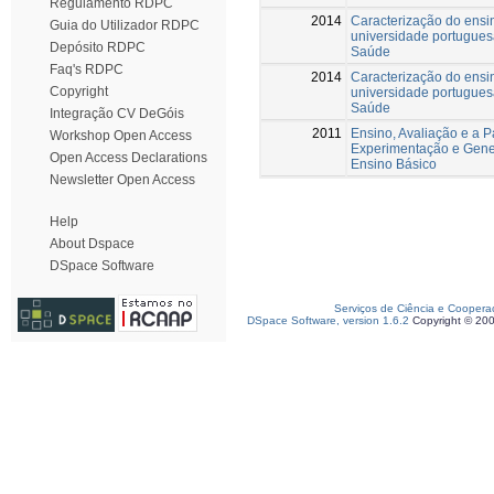
Regulamento RDPC
2014
Caracterização do ensi
Guia do Utilizador RDPC
universidade portuguesa
Depósito RDPC
Saúde
Faq's RDPC
2014
Caracterização do ensi
Copyright
universidade portuguesa
Saúde
Integração CV DeGóis
2011
Ensino, Avaliação e a 
Workshop Open Access
Experimentação e Gene
Open Access Declarations
Ensino Básico
Newsletter Open Access
Help
About Dspace
DSpace Software
Serviços de Ciência e Coopera
DSpace Software, version 1.6.2
Copyright © 20