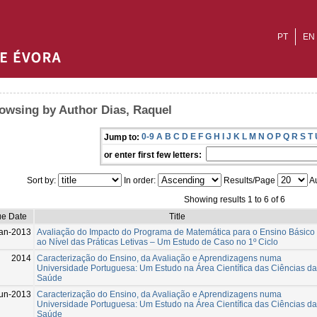
PT
EN
owsing by Author Dias, Raquel
0-9
A
B
C
D
E
F
G
H
I
J
K
L
M
N
O
P
Q
R
S
T
Jump to:
or enter first few letters:
Sort by:
In order:
Results/Page
Au
Showing results 1 to 6 of 6
ue Date
Title
an-2013
Avaliação do Impacto do Programa de Matemática para o Ensino Básico
ao Nível das Práticas Letivas – Um Estudo de Caso no 1º Ciclo
2014
Caracterização do Ensino, da Avaliação e Aprendizagens numa
Universidade Portuguesa: Um Estudo na Área Científica das Ciências da
Saúde
un-2013
Caracterização do Ensino, da Avaliação e Aprendizagens numa
Universidade Portuguesa: Um Estudo na Área Científica das Ciências da
Saúde