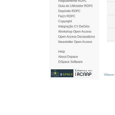
Regulamento RDPC
Guia do Utilizador RDPC
Depósito RDPC
Faq's RDPC
Copyright
Integração CV DeGóis
Workshop Open Access
Open Access Declarations
Newsletter Open Access
Help
About Dspace
DSpace Software
DSpace S