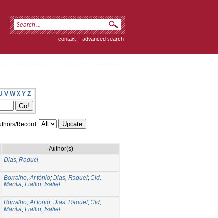
contact
|
advanced search
U
V
W
X
Y
Z
thors/Record:
Author(s)
Dias, Raquel
Borralho, António
;
Dias, Raquel
;
Cid,
Marília
;
Fialho, Isabel
Borralho, António
;
Dias, Raquel
;
Cid,
Marília
;
Fialho, Isabel