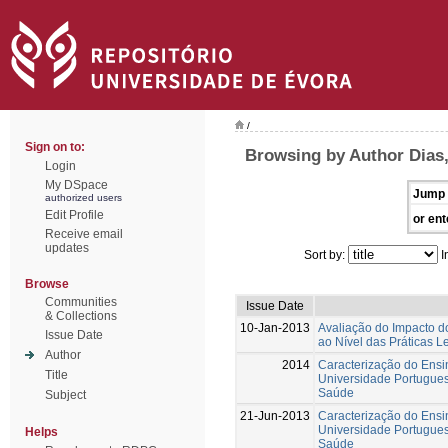
/
Sign on to:
Browsing by Author Dias
Login
My DSpace
Jump 
authorized users
Edit Profile
or ent
Receive email
updates
Sort by:
I
Browse
Communities
Issue Date
& Collections
10-Jan-2013
Avaliação do Impacto d
Issue Date
ao Nível das Práticas L
Author
2014
Caracterização do Ensi
Title
Universidade Portugues
Saúde
Subject
21-Jun-2013
Caracterização do Ensi
Universidade Portugues
Helps
Saúde