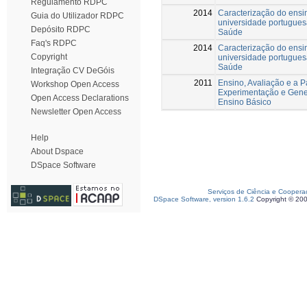
Regulamento RDPC
2014
Caracterização do ensi
Guia do Utilizador RDPC
universidade portuguesa
Depósito RDPC
Saúde
Faq's RDPC
2014
Caracterização do ensi
Copyright
universidade portuguesa
Saúde
Integração CV DeGóis
2011
Ensino, Avaliação e a 
Workshop Open Access
Experimentação e Gene
Open Access Declarations
Ensino Básico
Newsletter Open Access
Help
About Dspace
DSpace Software
Serviços de Ciência e Coopera
DSpace Software, version 1.6.2
Copyright © 20