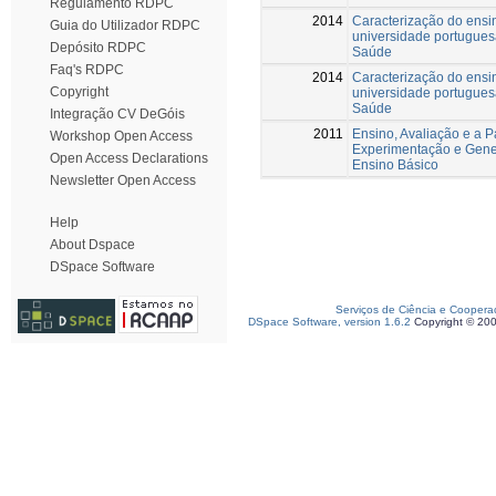
Regulamento RDPC
2014
Caracterização do ensi
Guia do Utilizador RDPC
universidade portuguesa
Depósito RDPC
Saúde
Faq's RDPC
2014
Caracterização do ensi
Copyright
universidade portuguesa
Saúde
Integração CV DeGóis
2011
Ensino, Avaliação e a 
Workshop Open Access
Experimentação e Gene
Open Access Declarations
Ensino Básico
Newsletter Open Access
Help
About Dspace
DSpace Software
Serviços de Ciência e Coopera
DSpace Software, version 1.6.2
Copyright © 20