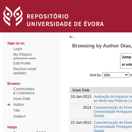
/
Sign on to:
Browsing by Author Dias
Login
My DSpace
Jump 
authorized users
Edit Profile
or ent
Receive email
updates
Sort by:
I
Browse
Communities
Issue Date
& Collections
10-Jan-2013
Avaliação do Impacto d
Issue Date
ao Nível das Práticas L
Author
2014
Caracterização do Ensi
Title
Universidade Portugues
Saúde
Subject
21-Jun-2013
Caracterização do Ensi
Universidade Portugues
Helps
Saúde