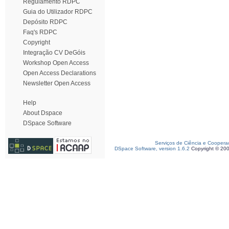
Regulamento RDPC
Guia do Utilizador RDPC
Depósito RDPC
Faq's RDPC
Copyright
Integração CV DeGóis
Workshop Open Access
Open Access Declarations
Newsletter Open Access
Help
About Dspace
DSpace Software
Serviços de Ciência e Coopera
DSpace Software, version 1.6.2
Copyright © 20