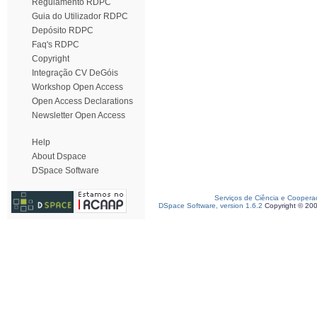
Regulamento RDPC
Guia do Utilizador RDPC
Depósito RDPC
Faq's RDPC
Copyright
Integração CV DeGóis
Workshop Open Access
Open Access Declarations
Newsletter Open Access
Help
About Dspace
DSpace Software
Serviços de Ciência e Coopera
DSpace Software, version 1.6.2
Copyright © 20