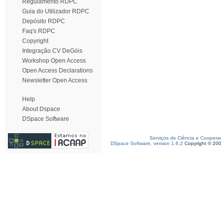
Regulamento RDPC
Guia do Utilizador RDPC
Depósito RDPC
Faq's RDPC
Copyright
Integração CV DeGóis
Workshop Open Access
Open Access Declarations
Newsletter Open Access
Help
About Dspace
DSpace Software
Serviços de Ciência e Coopera
DSpace Software, version 1.6.2
Copyright © 20