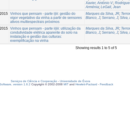
Xavier, António V.
;
Rodrigue
Arménia
;
LeGall, Jean
2015
Vinhos que pensam - parte i|iii: gestão do
Marques da Silva, JR
;
Terro
vigor vegetativo da vinha a partir de sensores
Blanco, J
;
Serrano, J
;
Silva,
ativos multiespectrais próximos
2015
Vinhos que pensam - parte ii|iii: utilização da
Marques da Silva, JR
;
Terro
condutividade elétrica aparente do solo na
Blanco, J
;
Serrano, J
;
Silva,
instalação e gestão das culturas:
exemplificação na vinha
Showing results 1 to 5 of 5
Serviços de Ciência e Cooperação
-
Universidade de Évora
oftware, version 1.6.2
Copyright © 2002-2008
MIT
and
Hewlett-Packard
-
Feedback