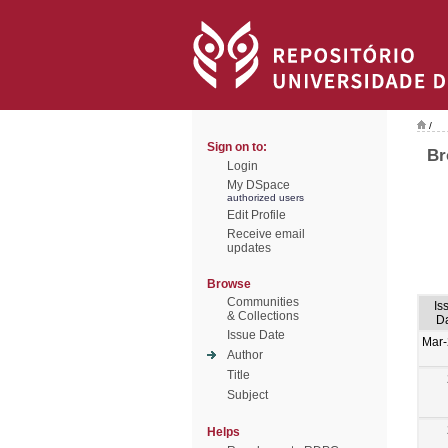
/
Sign on to:
Br
Login
My DSpace
authorized users
Edit Profile
Receive email
updates
Browse
Communities
Is
& Collections
D
Issue Date
Mar
Author
Title
Subject
Helps