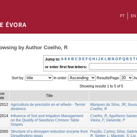
PT
EN
owsing by Author Coelho, R
0-9
A
B
C
D
E
F
G
H
I
J
K
L
M
N
O
P
Q
R
S
T
Jump to:
or enter first few letters:
Sort by:
In order:
Results/Page
Au
Showing results 1 to 5 of 5
sue
Title
ate
-2012
Agricultura de precisión en el viñedo - Terroir
Marques da Silva, JR
;
Sousa
dinámico
Coelho, R
2014
Influence of Soil and Irrigation Management
Coelho, R
;
Agulheiro-Santos
on the Quality of Seedless Crimson Table
Vieira, F
;
Valverde, P
Grapes
2000
Structure of a dioxygen reduction enzyme from
Frazão, Carlos
;
Silva, Gabri
Desulfovibrio gigas
R
;
Sieker, L
;
Macedo, S
;
Liu