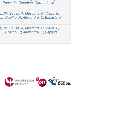
s-Pousada, Claudina
;
Carrondo, M.
n, JM
;
Sousa, A
;
Mesquita, P
;
Vieira, F
;
 LL
;
Coelho, R
;
Alexandre, C
;
Baptista, F
n, JM
;
Sousa, A
;
Mesquita, P
;
Vieira, F
;
 LL
;
Coelho, R
;
Alexandre, C
;
Baptista, F