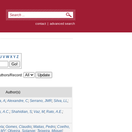
contact
|
advanced search
U
V
W
X
Y
Z
thors/Record:
Author(s)
, A
;
Alexandre, C
;
Serrano, JMR
;
Silva, LL
;
, A.C.
;
Shahidian, S
;
Vaz, M
;
Rato, A.E.
;
ela
;
Gomes, Claudio
;
Matias, Pedro
;
Coelho,
, MY
;
Oliveira, Solange
;
Teixeira, Miguel
;