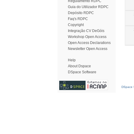
Regulamento RDPC
Guia do Utilizador RDPC
Depósito RDPC
Faq's RDPC
Copyright
Integração CV DeGóis
Workshop Open Access
Open Access Declarations
Newsletter Open Access
Help
About Dspace
DSpace Software
DSpace S