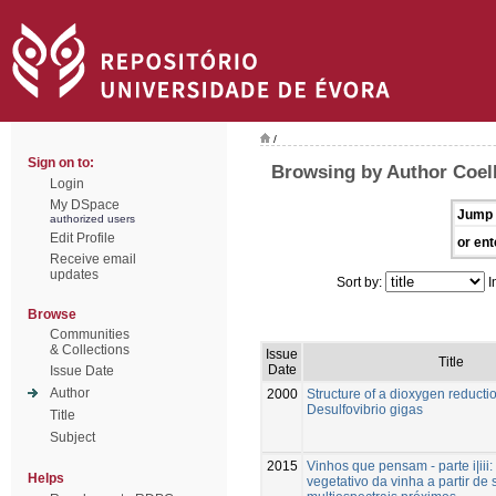
/
Sign on to:
Browsing by Author Coel
Login
My DSpace
Jump 
authorized users
Edit Profile
or ent
Receive email
updates
Sort by:
I
Browse
Communities
& Collections
Issue
Title
Date
Issue Date
Author
2000
Structure of a dioxygen reduct
Desulfovibrio gigas
Title
Subject
2015
Vinhos que pensam - parte i|iii:
Helps
vegetativo da vinha a partir de