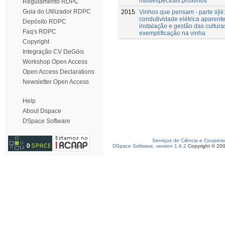
multiespectrais próximos
Regulamento RDPC
Guia do Utilizador RDPC
2015
Vinhos que pensam - parte ii|iii:
condutividade elétrica aparent
Depósito RDPC
instalação e gestão das cultura
Faq's RDPC
exemplificação na vinha
Copyright
Integração CV DeGóis
Workshop Open Access
Open Access Declarations
Newsletter Open Access
Help
About Dspace
DSpace Software
Serviços de Ciência e Coopera
DSpace Software, version 1.6.2
Copyright © 20