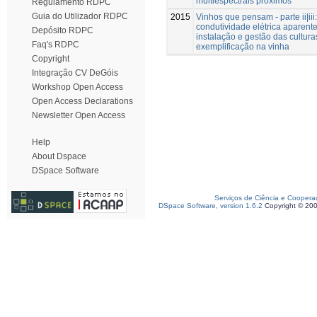
multiespectrais próximos
Regulamento RDPC
Guia do Utilizador RDPC
2015
Vinhos que pensam - parte ii|iii:
condutividade elétrica aparent
Depósito RDPC
instalação e gestão das cultura
Faq's RDPC
exemplificação na vinha
Copyright
Integração CV DeGóis
Workshop Open Access
Open Access Declarations
Newsletter Open Access
Help
About Dspace
DSpace Software
Serviços de Ciência e Coopera
DSpace Software, version 1.6.2
Copyright © 20