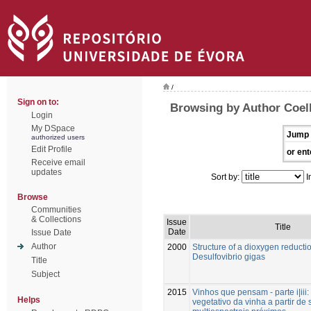
/
Sign on to:
Browsing by Author Coel
Login
My DSpace
Jump 
authorized users
Edit Profile
or ent
Receive email
updates
Sort by:
I
Browse
Communities
& Collections
Issue
Title
Date
Issue Date
Author
2000
Structure of a dioxygen reduct
Desulfovibrio gigas
Title
Subject
2015
Vinhos que pensam - parte i|iii:
Helps
vegetativo da vinha a partir de