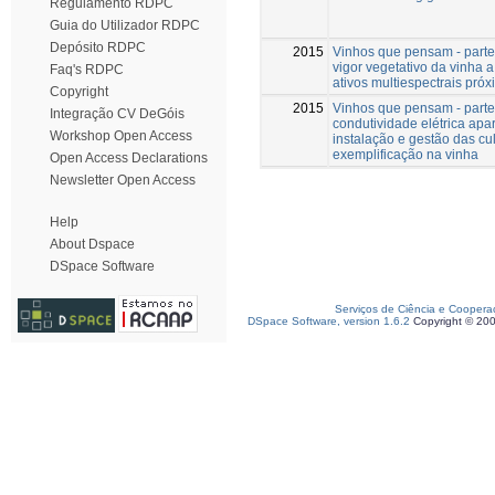
Regulamento RDPC
Guia do Utilizador RDPC
Depósito RDPC
2015
Vinhos que pensam - parte i
vigor vegetativo da vinha a
Faq's RDPC
ativos multiespectrais pró
Copyright
2015
Vinhos que pensam - parte ii
Integração CV DeGóis
condutividade elétrica apa
Workshop Open Access
instalação e gestão das cul
exemplificação na vinha
Open Access Declarations
Newsletter Open Access
Help
About Dspace
DSpace Software
Serviços de Ciência e Coopera
DSpace Software, version 1.6.2
Copyright © 20