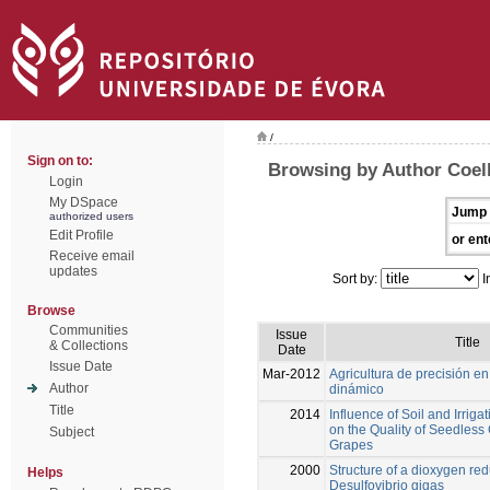
/
Sign on to:
Browsing by Author Coel
Login
My DSpace
Jump 
authorized users
Edit Profile
or ent
Receive email
updates
Sort by:
I
Browse
Communities
Issue
Title
& Collections
Date
Issue Date
Mar-2012
Agricultura de precisión en 
Author
dinámico
Title
2014
Influence of Soil and Irri
on the Quality of Seedless
Subject
Grapes
2000
Structure of a dioxygen re
Helps
Desulfovibrio gigas