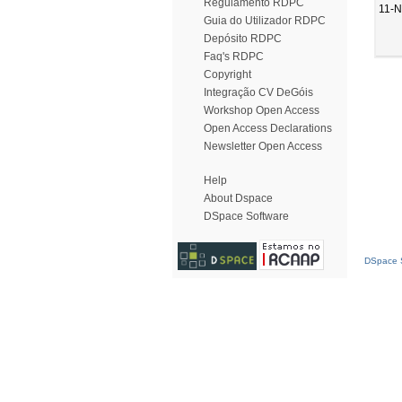
Regulamento RDPC
11-N
Guia do Utilizador RDPC
Depósito RDPC
Faq's RDPC
Copyright
Integração CV DeGóis
Workshop Open Access
Open Access Declarations
Newsletter Open Access
Help
About Dspace
DSpace Software
DSpace S