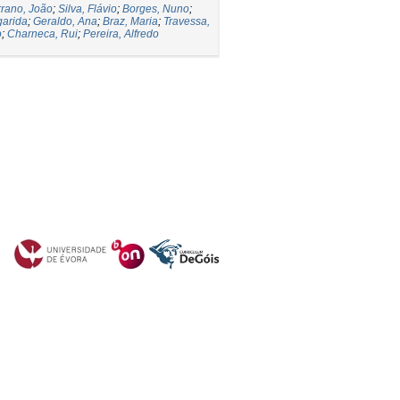
rano, João
;
Silva, Flávio
;
Borges, Nuno
;
garida
;
Geraldo, Ana
;
Braz, Maria
;
Travessa,
o
;
Charneca, Rui
;
Pereira, Alfredo