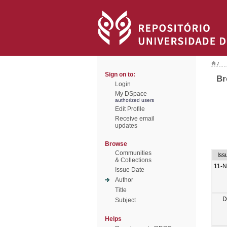
/
Sign on to:
Br
Login
My DSpace
authorized users
Edit Profile
Receive email
updates
Browse
Communities
Iss
& Collections
11-N
Issue Date
Author
Title
D
Subject
Helps