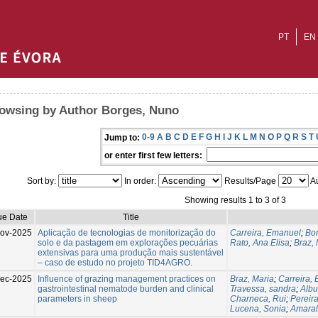
PT
EN
owsing by Author Borges, Nuno
0-9
A
B
C
D
E
F
G
H
I
J
K
L
M
N
O
P
Q
R
S
T
Jump to:
or enter first few letters:
Sort by:
In order:
Results/Page
Au
Showing results 1 to 3 of 3
ue Date
Title
ov-2025
Aplicação de tecnologias de monitorização do
Carreira, Emanuel
;
Bo
solo e da pastagem em explorações pecuárias
Rato, Ana Elisa
;
Braz, 
extensivas para uma produção mais sustentável
– caso de estudo no projeto TID4AGRO.
ec-2025
Influence of grazing management practices on
Braz, Maria
;
Carreira,
gastrointestinal nematode burden and clinical
Travessa, sandra
;
Albu
parameters in sheep
Charneca, Rui
;
Pereira
Lucena, Sonia
;
Amaral