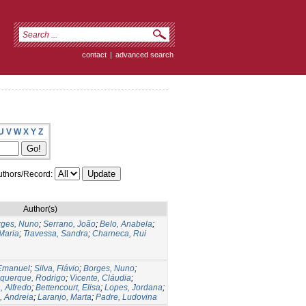
contact
|
advanced search
U
V
W
X
Y
Z
thors/Record:
Author(s)
rges, Nuno
;
Serrano, João
;
Belo, Anabela
;
Maria
;
Travessa, Sandra
;
Charneca, Rui
 Emanuel
;
Silva, Flávio
;
Borges, Nuno
;
querque, Rodrigo
;
Vicente, Cláudia
;
, Alfredo
;
Bettencourt, Elisa
;
Lopes, Jordana
;
, Andreia
;
Laranjo, Marta
;
Padre, Ludovina