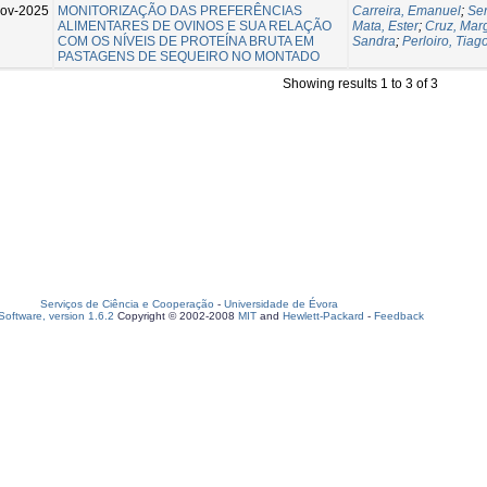
ov-2025
MONITORIZAÇÃO DAS PREFERÊNCIAS
Carreira, Emanuel
;
Ser
ALIMENTARES DE OVINOS E SUA RELAÇÃO
Mata, Ester
;
Cruz, Mar
COM OS NÍVEIS DE PROTEÍNA BRUTA EM
Sandra
;
Perloiro, Tiag
PASTAGENS DE SEQUEIRO NO MONTADO
Showing results 1 to 3 of 3
Serviços de Ciência e Cooperação
-
Universidade de Évora
oftware, version 1.6.2
Copyright © 2002-2008
MIT
and
Hewlett-Packard
-
Feedback