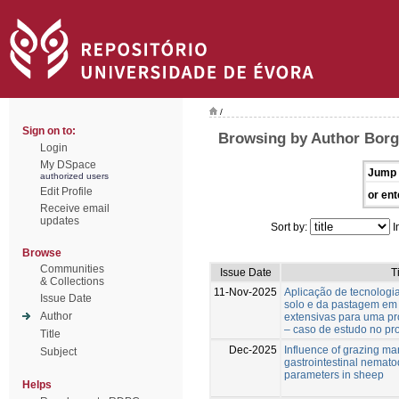
/
Sign on to:
Browsing by Author Borg
Login
My DSpace
Jump 
authorized users
Edit Profile
or ent
Receive email
updates
Sort by:
I
Browse
Communities
Issue Date
T
& Collections
11-Nov-2025
Aplicação de tecnologi
Issue Date
solo e da pastagem em
Author
extensivas para uma pr
– caso de estudo no p
Title
Dec-2025
Influence of grazing m
Subject
gastrointestinal nemato
parameters in sheep
Helps