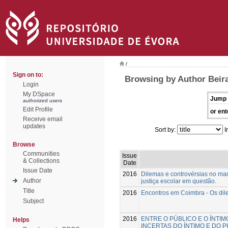
/
Sign on to:
Browsing by Author Beira
Login
My DSpace
Jump 
authorized users
Edit Profile
or ent
Receive email
updates
Sort by:
I
Browse
Communities
Issue
& Collections
Date
Issue Date
2016
Dilemas e controvérsias no man
Author
justiça escolar em questão.
Title
2016
Encontros em Coimbra - Os dil
Subject
2016
ENTRE O PÚBLICO E O ÍNTI
Helps
INCERTAS DO ÍNTIMO E DO