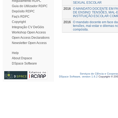
Regulamento RDPC
SEXUAL ESCOLAR
Guia do Utilizador RDPC
2016
O MANDATO DOCENTE EM F
Depósito RDPC
DE ENSINO: TENSÕES, MAL-
INSTITUIÇÃO ESCOLAR COM
Faq's RDPC
Copyright
2016
O mandato docente em face das
tensões, mal-estar e dilemas n
Integração CV DeGóis
compósita.
Workshop Open Access
Open Access Declarations
Newsletter Open Access
Help
About Dspace
DSpace Software
Serviços de Ciência e Coopera
DSpace Software, version 1.6.2
Copyright © 20