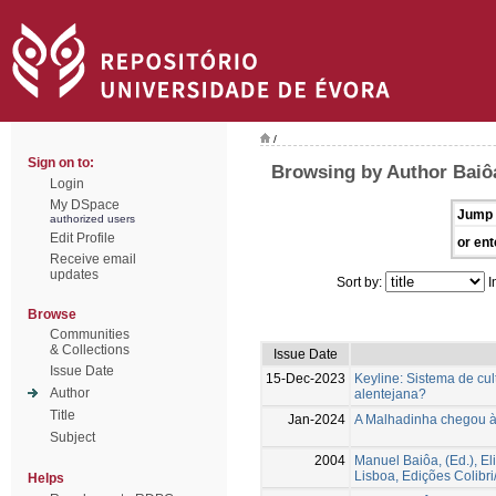
/
Sign on to:
Browsing by Author Baiô
Login
My DSpace
Jump 
authorized users
Edit Profile
or ent
Receive email
updates
Sort by:
I
Browse
Communities
& Collections
Issue Date
Issue Date
15-Dec-2023
Keyline: Sistema de cul
Author
alentejana?
Title
Jan-2024
A Malhadinha chegou à 
Subject
2004
Manuel Baiôa, (Ed.), El
Lisboa, Edições Colibr
Helps