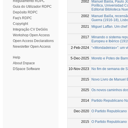
Regulamento RDPC
2002
Manuel Baiôa, Paulo Jo
Política, Universidad 
Guia do Utilizador RDPC
Editorial Biblioteca Nue
Depósito RDPC
2002
Manuel Baiôa, recensão
Faq's RDPC
Guerra (1916-18), Lis
Copyright
2021
Miguel Laffan. Um chef
Integração CV DeGóis
Workshop Open Access
2017
Minando o sistema repub
Open Access Declarations
Europeu e Ibérico (191
Newsletter Open Access
2-Feb-2024
“«Mondadeiras»”: um vi
Help
5-Dec-2025
Moreto e Potes de Barro
About Dspace
10-Nov-2023
No fim de semana de Sã
DSpace Software
2015
Novo Livro de Manuel 
2025
Os novos caminhos dos
2014
Partido Republicano Na
Dec-2020
O Partido Republicano 
2015
O Partido Republicano