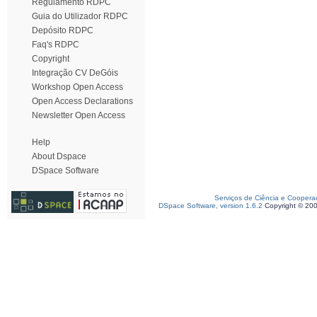
Regulamento RDPC
Guia do Utilizador RDPC
Depósito RDPC
Faq's RDPC
Copyright
Integração CV DeGóis
Workshop Open Access
Open Access Declarations
Newsletter Open Access
Help
About Dspace
DSpace Software
Serviços de Ciência e Coopera
DSpace Software, version 1.6.2
Copyright © 20